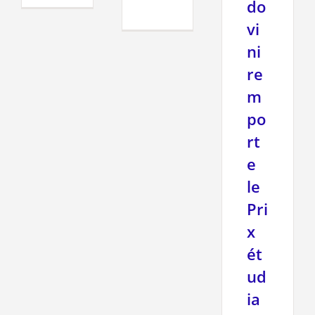
do
vi
ni
re
m
po
rt
e
le
Pri
x
ét
ud
ia