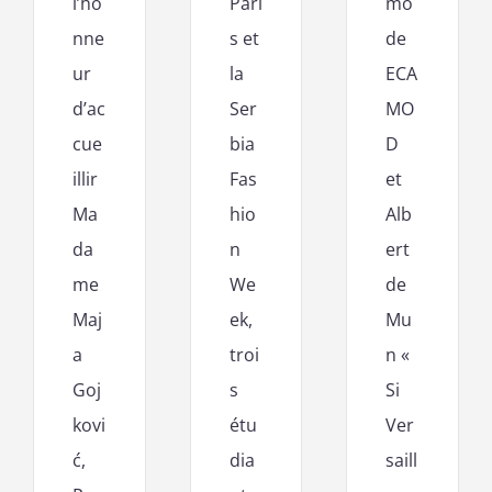
l’ho
Pari
mo
nne
s et
de
ur
la
ECA
d’ac
Ser
MO
cue
bia
D
illir
Fas
et
Ma
hio
Alb
da
n
ert
me
We
de
Maj
ek,
Mu
a
troi
n «
Goj
s
Si
kovi
étu
Ver
ć,
dia
saill