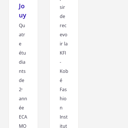
Jo
sir
uy
de
Qu
rec
atr
evo
e
ir la
étu
KFI
dia
-
nts
Kob
de
é
2ᵉ
Fas
ann
hio
ée
n
ECA
Inst
MO
itut