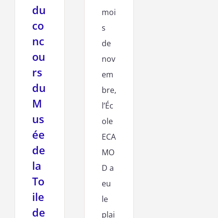
du
moi
co
s
nc
de
ou
nov
rs
em
du
bre,
M
l’Éc
us
ole
ée
ECA
de
MO
la
D a
To
eu
ile
le
de
plai