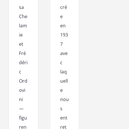
sa
cré
Che
e
lam
en
ie
193
et
7
Fré
ave
déri
c
c
laq
Ord
uell
ovi
e
ni
nou
—
s
figu
ent
ren
ret