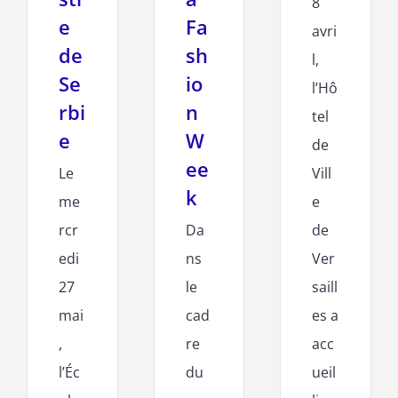
8
e
Fa
avri
de
sh
l,
Se
io
l’Hô
rbi
n
tel
e
W
de
ee
Le
Vill
k
me
e
rcr
Da
de
edi
ns
Ver
27
le
saill
mai
cad
es a
,
re
acc
l’Éc
du
ueil