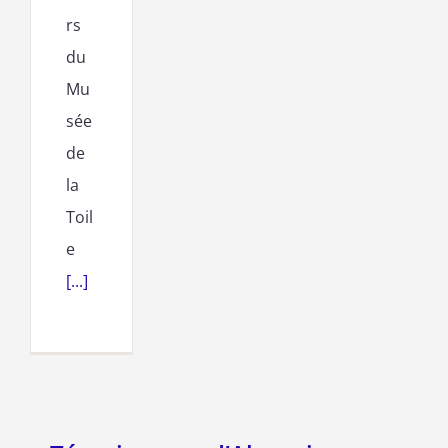
rs
du
Mu
sée
de
la
Toil
e
[...]