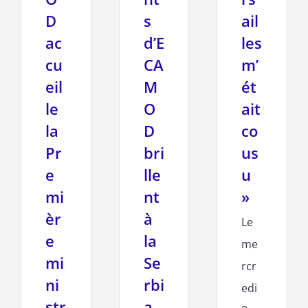
D
s
ail
ac
d’E
les
cu
CA
m’
eil
M
ét
le
O
ait
la
D
co
Pr
bri
us
e
lle
u
mi
nt
»
èr
à
Le
e
la
me
mi
Se
rcr
ni
rbi
edi
str
a