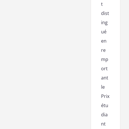
t
dist
ing
ué
en
re
mp
ort
ant
le
Prix
étu
dia
nt