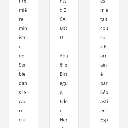
Pre
nts
es
miè
d’E
m’é
re
CA
tait
min
MO
cou
istr
D
su
e
—
».P
de
Ana
arr
Ser
ëlle
ain
bie,
Birt
é
dan
egu
par
s le
e,
Séb
cad
Ede
asti
re
n
en
d’u
Her
Esp