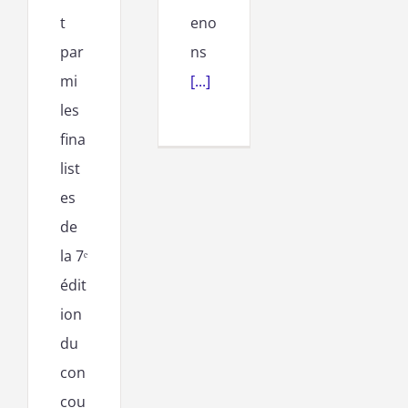
t
eno
par
ns
mi
[...]
les
fina
list
es
de
la 7ᵉ
édit
ion
du
con
cou