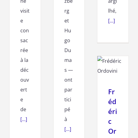
ne
zbe
argi
visit
rg
lhé,
e
et
[...]
con
Hu
sac
go
rée
Du
à la
ma
déc
s —
ouv
ont
ert
par
Fr
e
tici
éd
de
pé
éri
[...]
à
c
[...]
Or