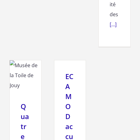
ité
des
[...]
EC
A
M
Q
O
ua
D
tr
ac
e
cu