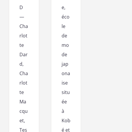
D
e,
—
éco
Cha
le
rlot
de
te
mo
Dar
de
d,
jap
Cha
ona
rlot
ise
te
situ
Ma
ée
cqu
à
et,
Kob
Tes
é et