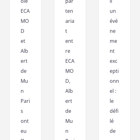
ole
par
li
ECA
ten
un
MO
aria
évé
D
t
ne
et
ent
me
Alb
re
nt
ert
ECA
exc
de
MO
epti
Mu
D,
onn
n
Alb
el :
Pari
ert
le
s
de
défi
ont
Mu
lé
eu
n
de