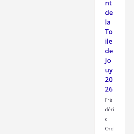
nt
de
la
To
ile
de
Jo
uy
20
26
Fré
déri
c
Ord