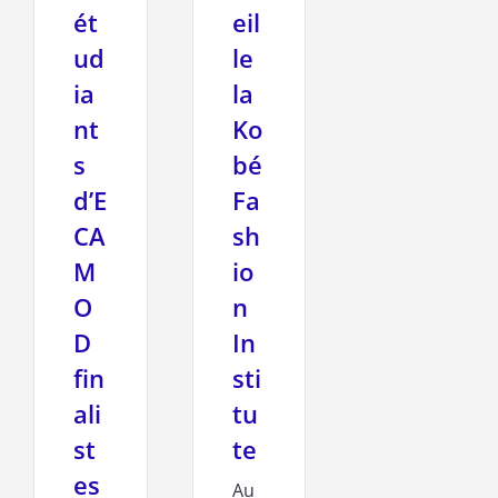
ét
eil
ud
le
ia
la
nt
Ko
s
bé
d’E
Fa
CA
sh
M
io
O
n
D
In
fin
sti
ali
tu
st
te
es
Au