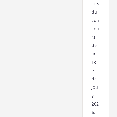
lors
du
con
cou
rs
de
la
Toil
e
de
Jou
y
202
6,