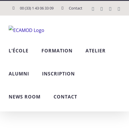
Passer
00 (33) 1 43 06 33 09
Contact
Instagram
Tiktok
Faceboo
Link
au
contenu
L’ÉCOLE
FORMATION
ATELIER
ALUMNI
INSCRIPTION
NEWS ROOM
CONTACT