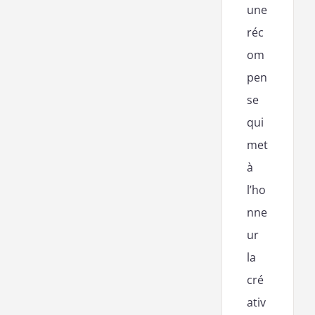
une
réc
om
pen
se
qui
met
à
l’ho
nne
ur
la
cré
ativ