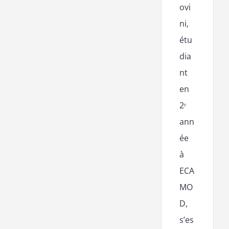
ovi
ni,
étu
dia
nt
en
2ᵉ
ann
ée
à
ECA
MO
D,
s’es