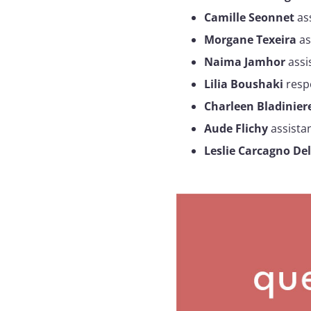
Camille Seonnet
ass
Morgane Texeira
as
Naima Jamhor
assi
Lilia Boushaki
resp
Charleen Bladinier
Aude Flichy
assista
Leslie Carcagno De