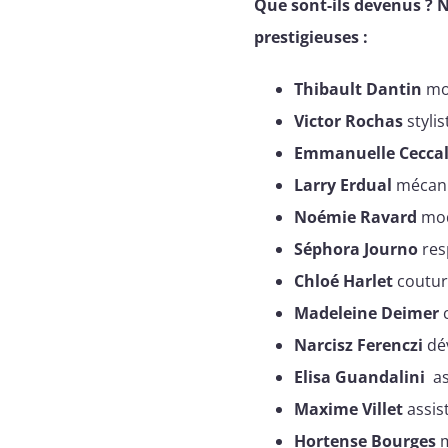
Que sont-ils devenus ? 
prestigieuses :
Thibault Dantin
mod
Victor Rochas
styli
Emmanuelle Ceccal
Larry Erdual
mécani
Noémie Ravard
mod
Séphora Journo
res
Chloé Harlet
couturi
Madeleine Deimer
c
Narcisz Ferenczi
dé
Elisa Guandalini
as
Maxime Villet
assis
Hortense Bourges
m