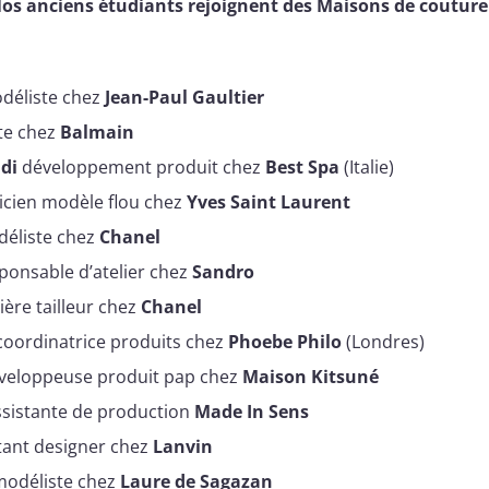
Nos anciens étudiants rejoignent des Maisons de coutur
éliste chez
Jean-Paul Gaultier
ste chez
Balmain
di
développement produit chez
Best Spa
(Italie)
cien modèle flou chez
Yves Saint Laurent
éliste chez
Chanel
ponsable d’atelier chez
Sandro
ère tailleur chez
Chanel
oordinatrice produits chez
Phoebe Philo
(Londres)
veloppeuse produit pap chez
Maison Kitsuné
sistante de production
Made In Sens
tant designer chez
Lanvin
odéliste chez
Laure de Sagazan